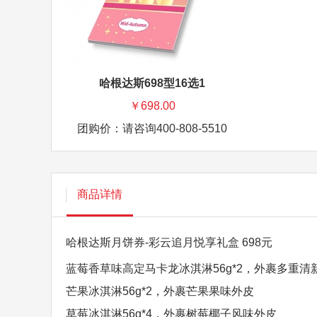
哈根达斯698型16选1
￥698.00
团购价：请咨询400-808-5510
商品详情
哈根达斯
一卡多
送货上
哈根达斯月饼券-彩云追月悦享礼盒 698元
蓝莓香草味高定马卡龙冰淇淋56g*2，外裹多重清
芒果冰淇淋56g*2，外裹芒果果味外皮
草莓冰淇淋56g*4，外裹树莓椰子风味外皮