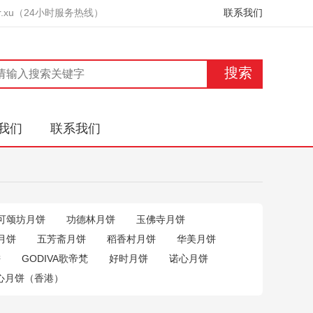
9 Mr.xu（24小时服务热线）
联系我们
搜索
我们
联系我们
可颂坊月饼
功德林月饼
玉佛寺月饼
月饼
五芳斋月饼
稻香村月饼
华美月饼
饼
GODIVA歌帝梵
好时月饼
诺心月饼
心月饼（香港）