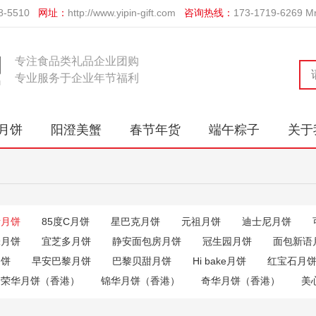
-5510
网址：
http://www.yipin-gift.com
咨询热线：
173-1719-626
专注食品类礼品企业团购
专业服务于企业年节福利
月饼
阳澄美蟹
春节年货
端午粽子
关于
斯月饼
85度C月饼
星巴克月饼
元祖月饼
迪士尼月饼
味月饼
宜芝多月饼
静安面包房月饼
冠生园月饼
面包新语
月饼
早安巴黎月饼
巴黎贝甜月饼
Hi bake月饼
红宝石月
荣华月饼（香港）
锦华月饼（香港）
奇华月饼（香港）
美