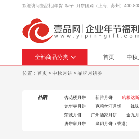
欢迎访问壹品礼|年货_粽子_月饼团购（上海、苏州）400-808
全部商品分类
首页
中秋
位置：
首页
>
中秋月饼
>
品牌月饼券
品牌
杏花楼月饼
新雅月饼
哈根达
龙华寺月饼
克莉丝汀月饼
锋
荣诚月饼
广州酒家月饼
金九
唐饼家月饼
皇玥月饼（香港）