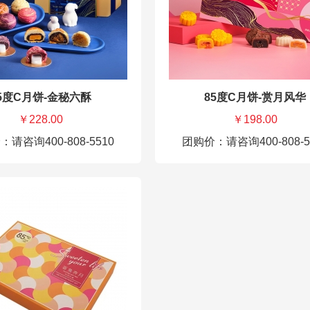
鲍汁金沙流心月饼50g*2
桃山海盐切达乳酪50g*2
酒酿桂花丹桂流心月饼50g*2
桃山黑松露奶黄50g*2
净含量：800g
5度C月饼-金秘六酥
85度C月饼-赏月风华
￥228.00
￥198.00
请咨询400-808-5510
团购价：请咨询400-808-5
85度C月饼券-金秘六酥 228元
琥珀蛋黄酥60g*2
东坡酥60g*2
紫薯酥60g*2
红酒蔓越莓酥60g*2
椰蓉蛋黄酥60g*2
菠萝皮芋头麻薯酥60g*2