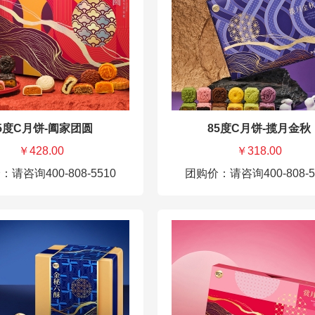
5度C月饼-阖家团圆
85度C月饼-揽月金秋
￥428.00
￥318.00
请咨询400-808-5510
团购价：请咨询400-808-5
85度C月饼券-阖家团圆 428元
广式黑松露鲍鱼月饼50g*2
佛跳墙风味月饼50g*2
黑糖麻薯椰蓉月饼50g*2
藤椒牛肉50g*2