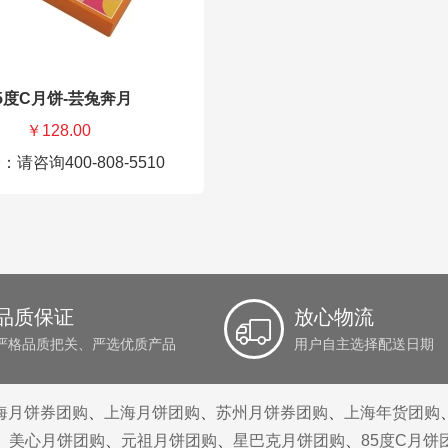
净含量：720g
5度C月饼-芸兔奔月
￥128.00
请咨询400-808-5510
85度C月饼券-芸兔奔月 128元
广式板栗月饼50g*2
品质保证
放心物流
广式豆沙月饼50g*2
桃山皮清香莲蓉月饼50g*2
严格品质把关、严选优质产品
用户自主选择配送日期
桃山皮金沙绿豆蓉月饼50g*2
净含量：400g
海月饼券团购
、
上海月饼团购
、
苏州月饼券团购
、
上海年货团购
、
美心月饼团购
、
元祖月饼团购
、
星巴克月饼团购
、
85度C月饼