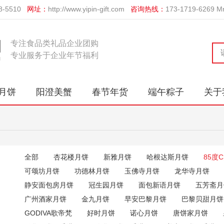
-5510
网址：
http://www.yipin-gift.com
咨询热线：
173-1719-626
专注食品类礼品企业团购
专业服务于企业年节福利
月饼
阳澄美蟹
春节年货
端午粽子
关于
全部
杏花楼月饼
新雅月饼
哈根达斯月饼
85度
可颂坊月饼
功德林月饼
玉佛寺月饼
龙华寺月饼
静安面包房月饼
冠生园月饼
面包新语月饼
五芳斋月
广州酒家月饼
金九月饼
早安巴黎月饼
巴黎贝甜月饼
GODIVA歌帝梵
好时月饼
诺心月饼
唐饼家月饼