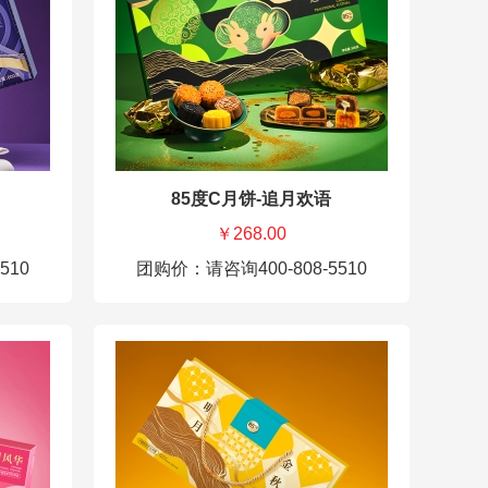
85度C月饼-追月欢语
￥268.00
510
团购价：请咨询400-808-5510
85度C月饼券-揽月金秋 318元
85度
青柠芝士黄瓜流心50g*2
蛋黄莲
龙眼红枣雪耳黑米50g*2
陈皮豆
伯爵红茶月饼50g*2
金腿黑
牛油果核桃月饼50g*2
奶黄流