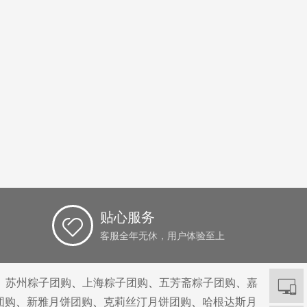
贴心服务
客服全年无休，用户体验至上
、
苏州粽子团购
、
上海粽子团购
、
五芳斋粽子团购
、
嘉
团购
、
新雅月饼团购
、
克莉丝汀月饼团购
、
哈根达斯月