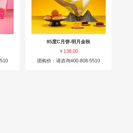
杨枝甘露芒果软心50g*2
蒙布
武夷大红袍桑葚流心月饼50g*2
净含量
净含量：600g
85度C月饼-明月金秋
￥138.00
510
团购价：请咨询400-808-5510
85度C月饼券-赏月风华 198元
85度
奶黄流心月饼50g*4
豆沙玫
港式酒心巧克力流心月饼50g*2
椰蓉月
椰皇流心月饼50g*2
香芋味
净含量：400g
净含量