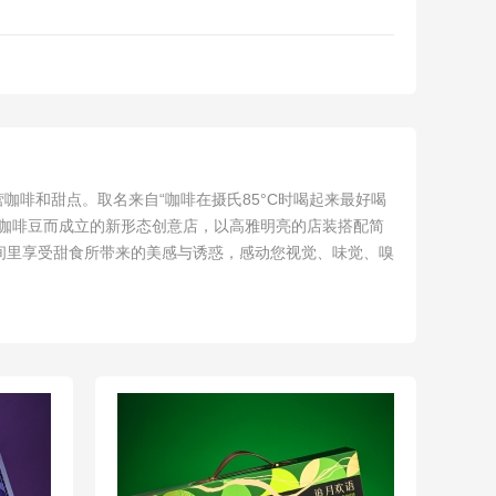
咖啡和甜点。取名来自“咖啡在摄氏85°C时喝起来最好喝
级咖啡豆而成立的新形态创意店，以高雅明亮的店装搭配简
间里享受甜食所带来的美感与诱惑，感动您视觉、味觉、嗅