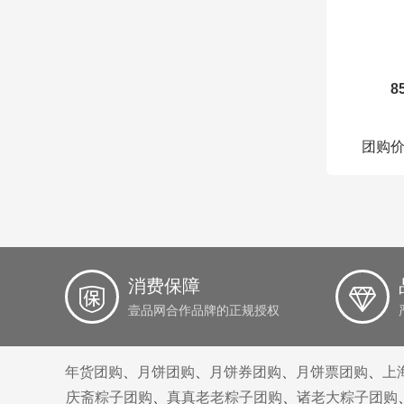
8
团购价：
消费保障
壹品网合作品牌的正规授权
年货团购
、
月饼团购
、
月饼券团购
、
月饼票团购
、
上
庆斋粽子团购
、
真真老老粽子团购
、
诸老大粽子团购