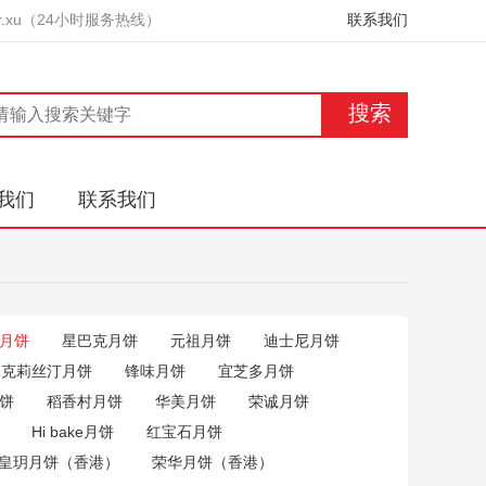
9 Mr.xu（24小时服务热线）
联系我们
搜索
我们
联系我们
C月饼
星巴克月饼
元祖月饼
迪士尼月饼
克莉丝汀月饼
锋味月饼
宜芝多月饼
饼
稻香村月饼
华美月饼
荣诚月饼
Hi bake月饼
红宝石月饼
皇玥月饼（香港）
荣华月饼（香港）