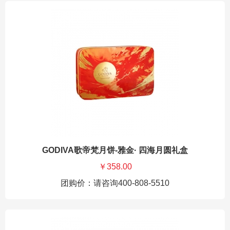
GODIVA歌帝梵月饼-雅金· 四海月圆礼盒
￥358.00
团购价：请咨询400-808-5510