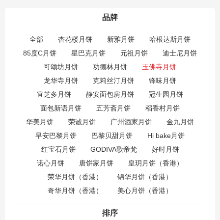
品牌
全部
杏花楼月饼
新雅月饼
哈根达斯月饼
85度C月饼
星巴克月饼
元祖月饼
迪士尼月饼
可颂坊月饼
功德林月饼
玉佛寺月饼
龙华寺月饼
克莉丝汀月饼
锋味月饼
宜芝多月饼
静安面包房月饼
冠生园月饼
面包新语月饼
五芳斋月饼
稻香村月饼
华美月饼
荣诚月饼
广州酒家月饼
金九月饼
早安巴黎月饼
巴黎贝甜月饼
Hi bake月饼
红宝石月饼
GODIVA歌帝梵
好时月饼
诺心月饼
唐饼家月饼
皇玥月饼（香港）
荣华月饼（香港）
锦华月饼（香港）
奇华月饼（香港）
美心月饼（香港）
排序