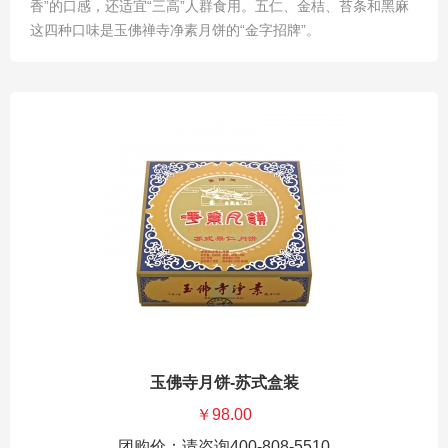
香”的口感，还适宜“三高”人群食用。五仁、金桔、苔条和黑麻
这四种口味是玉佛禅寺净素月饼的“金字招牌”。
玉佛寺月饼-苏式盒装
￥98.00
团购价：请咨询400-808-5510