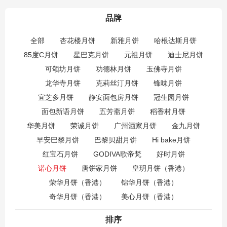
品牌
全部
杏花楼月饼
新雅月饼
哈根达斯月饼
85度C月饼
星巴克月饼
元祖月饼
迪士尼月饼
可颂坊月饼
功德林月饼
玉佛寺月饼
龙华寺月饼
克莉丝汀月饼
锋味月饼
宜芝多月饼
静安面包房月饼
冠生园月饼
面包新语月饼
五芳斋月饼
稻香村月饼
华美月饼
荣诚月饼
广州酒家月饼
金九月饼
早安巴黎月饼
巴黎贝甜月饼
Hi bake月饼
红宝石月饼
GODIVA歌帝梵
好时月饼
诺心月饼
唐饼家月饼
皇玥月饼（香港）
荣华月饼（香港）
锦华月饼（香港）
奇华月饼（香港）
美心月饼（香港）
排序