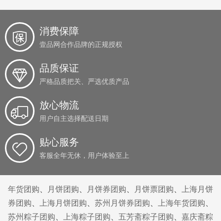
消费保障
壹品网合作品牌的正规授权
品质保证
严格品质把关、严选优质产品
放心物流
用户自主选择配送日期
贴心服务
客服全年无休，用户体验至上
年货团购
、
月饼团购
、
月饼券团购
、
月饼票团购
、
上海月饼
券团购
、
上海月饼团购
、
苏州月饼券团购
、
上海年货团购
、
苏州粽子团购
、
上海粽子团购
、
五芳斋粽子团购
、
嘉庆斋粽