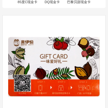
85度C现金卡
DQ现金卡
巴黎贝甜现金卡