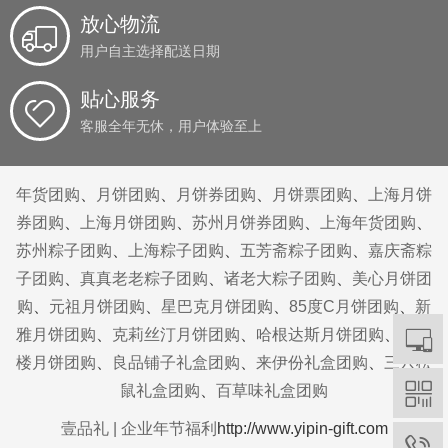
放心物流
用户自主选择配送日期
贴心服务
客服全年无休，用户体验至上
年货团购
、
月饼团购
、
月饼券团购
、
月饼票团购
、
上海月饼
券团购
、
上海月饼团购
、
苏州月饼券团购
、
上海年货团购
、
苏州粽子团购
、
上海粽子团购
、
五芳斋粽子团购
、
嘉庆斋粽
子团购
、
真真老老粽子团购
、
诸老大粽子团购
、
美心月饼团
购
、
元祖月饼团购
、
星巴克月饼团购
、
85度C月饼团购
、
新
雅月饼团购
、
克莉丝汀月饼团购
、
哈根达斯月饼团购
、
杏花
楼月饼团购
、
良品铺子礼盒团购
、
来伊份礼盒团购
、
三只松
鼠礼盒团购
、
百草味礼盒团购
壹品礼 | 企业年节福利
http://www.yipin-gift.com